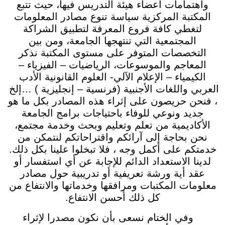
واهتمامات أعضاء هيئة التدريس فيها، حيث تتبع
المكتبة المركزية سياسة تنوع مصادر المعلومات
لتغطي كافة فروع المعرفة لتطبيق الشراكة
المجتمعية التي تنتهجها الجامعة، ومن بين
التخصصات المتوفر على مستوى المكتبة نذكر
المعاجم والموسوعات، الرياضيات – الفيزياء –
الكيمياء – الإعلام الآلي- العلوم القانونية الأدب
العربي واللغات الأجنبية (فرنسية – إنجليزية ) …إلخ
، فنحن حريصون على إثراء هذه المصادر بكل ما هو
جديد ونوعي للوفاء باحتياجات برامج الجامعة
الأكاديمية من تعلم وتعليم وبحث وخدمة مجتمع،
نحن بحاجة إلى آرائكم واقتراحاتكم لنتمكن من
خدمتكم على أكمل وجه ، فلا تبخلوا علينا بكل ذلك.
لدينا الاستعداد الدائم للإجابة عن أي استفسار أو
عقد أية ورشة تعريفية أو تدريبية حول مصادر
معلومات المكتبات ومرافقها وخدماتها والانتفاع من
كل ذلك أحسن الانتفاع.
وفي الختام نسعى بأن نكون مصدرا لإثراء